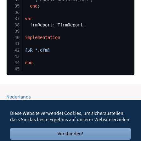
35
end
36
37
var
38
39
40
implementation
41
42
{$
R *.dfm
}
43
44
end
45
Nederlands
English
Deutsch
Diese Website verwendet Cookies, um sicherzustellen,
Dansk
dass Sie das beste Ergebnis auf unserer Website erzielen.
Copyright © 2003-2026 - Theo Langstraat
Verstanden!