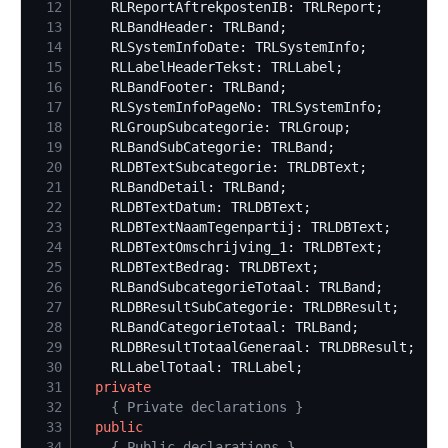
12
13
14
15
16
17
18
19
20
21
22
23
24
25
26
27
28
29
30
31
private
32
{
 Private declarations 
}
33
public
34
{
 Public declarations 
}