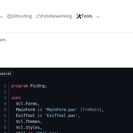
Uitrusting
Fotobewerking
Tools
Submenu for "Portfolio"
Submenu for "Too
ram
pascal
 1
program
 2
 3
uses
 4
 5
  MainForm 
in
'
MainForm.pas
'
{
frmMain
}
 6
  ExifTool 
in
'
ExifTool.pas
'
 7
 8