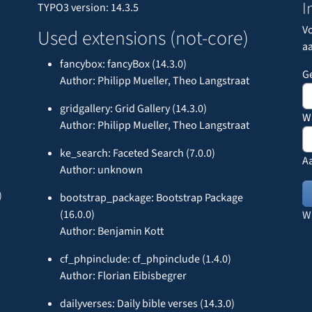
I
TYPO3 version: 14.3.5
V
Used extensions (not-core)
a
fancybox: fancyBox (14.3.0)
G
Author: Philipp Mueller, Theo Langstraat
gridgallery: Grid Gallery (14.3.0)
W
Author: Philipp Mueller, Theo Langstraat
ke_search: Faceted Search (7.0.0)
A
Author: unknown
)
bootstrap_package: Bootstrap Package
(16.0.0)
W
Author: Benjamin Kott
cf_phpinclude: cf_phpinclude (1.4.0)
Author: Florian Eibisbegrer
dailyverses: Daily bible verses (14.3.0)