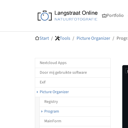
Ga naar de hoofdnavigatie
Ga naar de hoofdinhoud
Ga naar de voettekst van de pagina
Portfolio
Je bent hier:
Start
Tools
Picture Organizer
Prog
Nextcloud Apps
Door mij gebruikte software
Exif
Picture Organizer
Registry
(huidig)
Program
MainForm