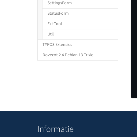
SettingsForm
StatusForm
ExifTool
Util
TYPO3 Extensies
Dovecot 2.4 Debian 13 Trixie
Informatie