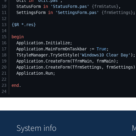
 9
  Util 
in
'
Util.pas
'
10
  StatusForm 
in
'
StatusForm.pas
'
{
frmStatus
}
11
  SettingsForm 
in
'
SettingsForm.pas
'
{
frmSettings
}
12
13
{$
R *.res
}
14
15
begin
16
17
  Application.MainFormOnTaskbar := 
True
18
  TStyleManager.TrySetStyle(
'
Windows10 Clear Day
'
19
20
21
22
23
end
24
System info
M