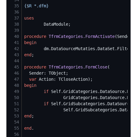
35
{$
R *.dfm
}
36
37
uses
38
39
40
procedure
TfrmCategories.FormActivate
41
begin
42
        dm.DataSourceMutaties.DataSet.Filtered
43
end
44
45
procedure
TfrmCategories.FormClose
46
47
var
48
begin
49
if
Self
.GridCategories.DataSource.Data
50
51
if
Self
.GridSubcategories.DataSource.D
52
Self
53
end
54
55
end
56