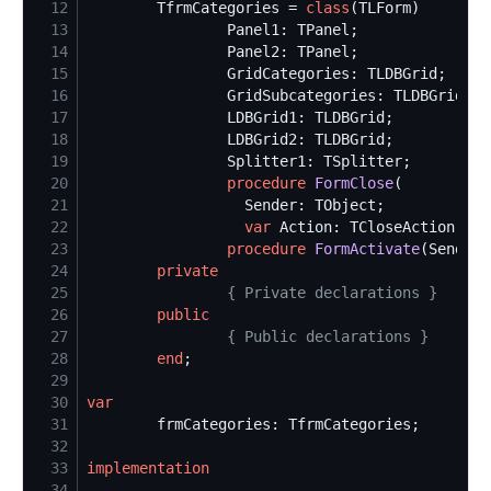
12
        TfrmCategories = 
class
13
14
15
16
17
18
19
20
procedure
FormClose
21
22
var
23
procedure
FormActivate
24
private
25
{
 Private declarations 
}
26
public
27
{
 Public declarations 
}
28
end
29
30
var
31
32
33
implementation
34