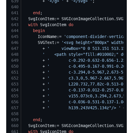
639
        + 
'
</g> 
'
 + 
'
</svg> 
'
640
641
end
642
  SvgIconItem:= SVGIconImageCollection.SVGIcon
643
with
 SvgIconItem 
do
644
begin
645
      IconName:= 
'
component-divider-vertical
'
646
      SVGText:= 
'
<svg height="800px" width="80
647
        + 
'
	 viewBox="0 0 513.151 513.151"
648
'
	<path style="fill:#010002;" d="M
649
        + 
'
		c-0.292-0.632-0.656-1.235
650
        + 
'
		c-0.495-0.167-0.991-0.269
651
        + 
'
		c-3.294,0-5.967,2.673-5.9
652
        + 
'
		c3.3,0,5.967-2.667,5.967-
653
        + 
'
		L220.732,77.82c-0.513-0.5
654
        + 
'
		c-0.137-0.012-0.257-0.078
655
        + 
'
		v155.073c0,3.294,2.673,5.
656
        + 
'
		c-0.036-0.531-0.137-1.044
657
        + 
'
		h139.243V425.134z"/> 
'
 + 
'
<
658
659
end
660
  SvgIconItem:= SVGIconImageCollection.SVGIcon
661
with
 SvgIconItem 
do