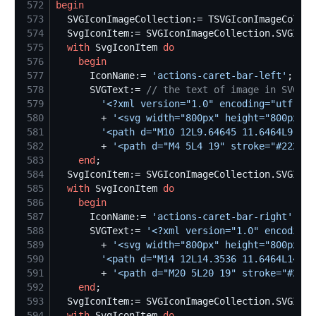
572
begin
573
  SVGIconImageCollection:= TSVGIconImageCollec
574
  SvgIconItem:= SVGIconImageCollection.SVGIcon
575
with
 SvgIconItem 
do
576
begin
577
      IconName:= 
'
actions-caret-bar-left
'
578
      SVGText:= 
//
 the text of image in SVG fo
579
'
<?xml version="1.0" encoding="utf-8"?
580
        + 
'
<svg width="800px" height="800px" v
581
'
<path d="M10 12L9.64645 11.6464L9.292
582
        + 
'
<path d="M4 5L4 19" stroke="#222222
583
end
584
  SvgIconItem:= SVGIconImageCollection.SVGIcon
585
with
 SvgIconItem 
do
586
begin
587
      IconName:= 
'
actions-caret-bar-right
'
588
      SVGText:= 
'
<?xml version="1.0" encoding=
589
        + 
'
<svg width="800px" height="800px" v
590
'
<path d="M14 12L14.3536 11.6464L14.70
591
        + 
'
<path d="M20 5L20 19" stroke="#2222
592
end
593
  SvgIconItem:= SVGIconImageCollection.SVGIcon
594
with
 SvgIconItem 
do