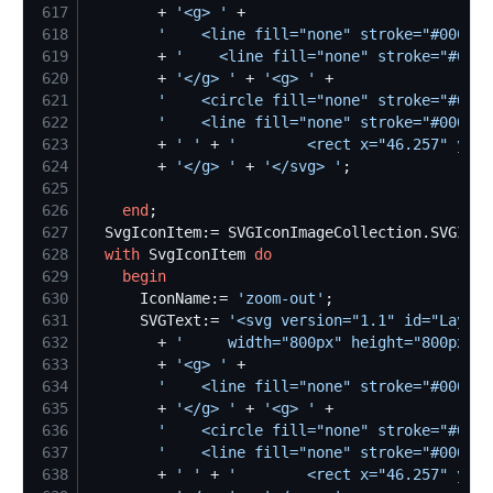
617
        + 
'
<g> 
'
618
'
	<line fill="none" stroke="#00000
619
        + 
'
	<line fill="none" stroke="#000
620
        + 
'
</g> 
'
 + 
'
<g> 
'
621
'
	<circle fill="none" stroke="#000
622
'
	<line fill="none" stroke="#00000
623
        + 
'
'
 + 
'
		<rect x="46.257" y=
624
        + 
'
</g> 
'
 + 
'
</svg> 
'
625
626
end
627
  SvgIconItem:= SVGIconImageCollection.SVGIcon
628
with
 SvgIconItem 
do
629
begin
630
      IconName:= 
'
zoom-out
'
631
      SVGText:= 
'
<svg version="1.1" id="Layer_
632
        + 
'
	 width="800px" height="800px" 
633
        + 
'
<g> 
'
634
'
	<line fill="none" stroke="#00000
635
        + 
'
</g> 
'
 + 
'
<g> 
'
636
'
	<circle fill="none" stroke="#000
637
'
	<line fill="none" stroke="#00000
638
        + 
'
'
 + 
'
		<rect x="46.257" y=