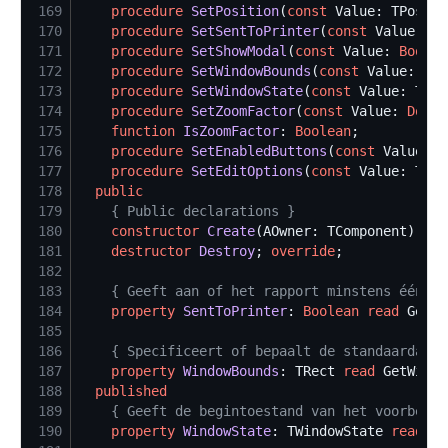
169
procedure
SetPosition
(
const
170
procedure
SetSentToPrinter
(
const
 Value: 
Bo
171
procedure
SetShowModal
(
const
 Value: 
Boolea
172
procedure
SetWindowBounds
(
const
173
procedure
SetWindowState
(
const
174
procedure
SetZoomFactor
(
const
 Value: 
Doubl
175
function
IsZoomFactor
: 
Boolean
176
procedure
SetEnabledButtons
(
const
177
procedure
SetEditOptions
(
const
178
public
179
{
 Public declarations 
}
180
constructor
Create
(AOwner: TComponent); 
ov
181
destructor
Destroy
; 
override
182
183
{
 Geeft aan of het rapport minstens één ke
184
property
SentToPrinter
: 
Boolean
read
 GetSe
185
186
{
 Specificeert of bepaalt de standaardafme
187
property
WindowBounds
: TRect 
read
 GetWindo
188
published
189
{
 Geeft de begintoestand van het voorbeeld
190
property
WindowState
: TWindowState 
read
 Ge