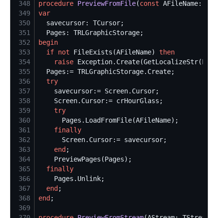
348
procedure
PreviewFromFile
(
const
 AFileName: 
str
349
var
350
351
352
begin
353
if
not
 FileExists(AFileName) 
then
354
raise
 Exception.Create(GetLocalizeStr(Loca
355
356
try
357
358
359
try
360
361
finally
362
363
end
364
365
finally
366
367
end
368
end
369
370
procedure
PreviewFromStream