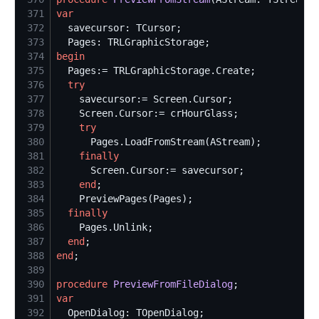
371
var
372
373
374
begin
375
376
try
377
378
379
try
380
381
finally
382
383
end
384
385
finally
386
387
end
388
end
389
390
procedure
PreviewFromFileDialog
391
var
392