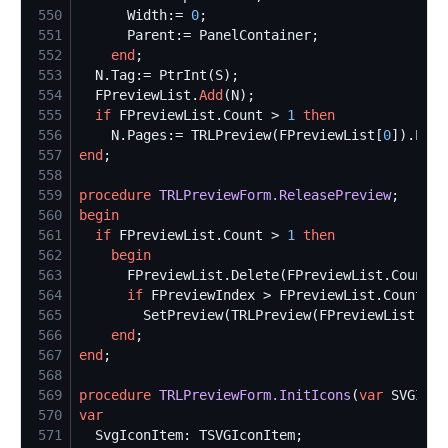
550
      Width:= 
0
551
552
end
553
554
  FPreviewList.
Add
555
if
 FPreviewList.Count > 
1
then
556
    N.Pages:= TRLPreview(FPreviewList[
0
557
end
558
559
procedure
TRLPreviewForm.ReleasePreview
560
begin
561
if
 FPreviewList.Count > 
1
then
562
begin
563
      FPreviewList.Delete(FPreviewList.Count -
564
if
 FPreviewIndex > FPreviewList.Count - 
565
        SetPreview(TRLPreview(FPreviewList[FPr
566
end
567
end
568
569
procedure
TRLPreviewForm.InitIcons
(
var
570
var
571