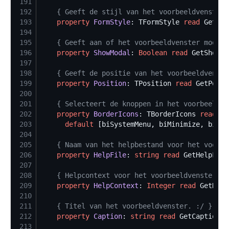
191
192
{
 Geeft de stijl van het voorbeeldvenster 
193
property
FormStyle
: TFormStyle 
read
 GetFor
194
195
{
 Geeft aan of het voorbeeldvenster modaal
196
property
ShowModal
: 
Boolean
read
 GetShowMo
197
198
{
 Geeft de positie van het voorbeeldvenste
199
property
Position
: TPosition 
read
 GetPosit
200
201
{
 Selecteert de knoppen in het voorbeeldve
202
property
BorderIcons
: TBorderIcons 
read
 Ge
203
default
204
205
{
 Naam van het helpbestand voor het voorbe
206
property
HelpFile
: 
string
read
 GetHelpFile
207
208
{
 Helpcontext voor het voorbeeldvenster, i
209
property
HelpContext
: 
Integer
read
 GetHelp
210
211
{
 Titel van het voorbeeldvenster. :/ 
}
212
property
Caption
: 
string
read
 GetCaption 
w
213