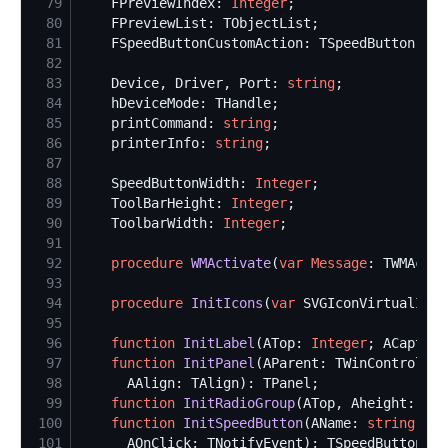
79
    FPreviewIndex: 
Integer
80
81
82
83
    Device, Driver, Port: 
string
84
85
    printCommand: 
string
86
    printerInfo: 
string
87
88
    SpeedButtonWidth: 
Integer
89
    ToolBarHeight: 
Integer
90
    ToolbarWidth: 
Integer
91
92
procedure
WMActivate
(
var
Message
: TWMActiv
93
94
procedure
InitIcons
(
var
95
96
function
InitLabel
(ATop: 
Integer
; ACaption
97
function
InitPanel
(AParent: TWinControl; A
98
99
function
InitRadioGroup
(ATop, Aheight: 
Int
100
function
InitSpeedButton
(AName: 
string
; AL
101