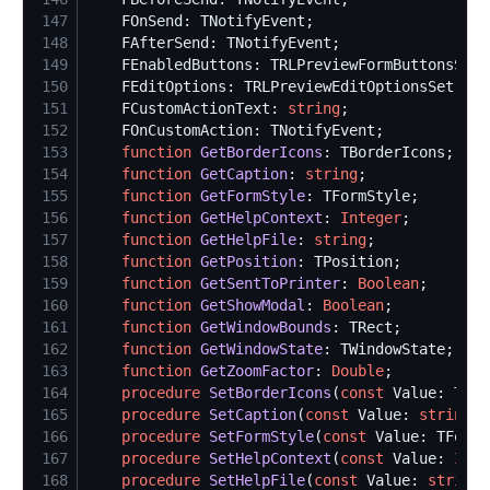
147
148
149
150
151
    FCustomActionText: 
string
152
153
function
GetBorderIcons
154
function
GetCaption
: 
string
155
function
GetFormStyle
156
function
GetHelpContext
: 
Integer
157
function
GetHelpFile
: 
string
158
function
GetPosition
159
function
GetSentToPrinter
: 
Boolean
160
function
GetShowModal
: 
Boolean
161
function
GetWindowBounds
162
function
GetWindowState
163
function
GetZoomFactor
: 
Double
164
procedure
SetBorderIcons
(
const
165
procedure
SetCaption
(
const
 Value: 
string
166
procedure
SetFormStyle
(
const
167
procedure
SetHelpContext
(
const
 Value: 
Inte
168
procedure
SetHelpFile
(
const
 Value: 
string