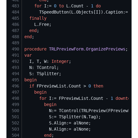
483
for
 I:= 
0
to
 L.Count - 
1
do
484
485
finally
486
487
end
488
end
489
490
procedure
TRLPreviewForm.OrganizePreviews
491
var
492
  I, T, W: 
Integer
493
494
495
begin
496
if
 FPreviewList.Count > 
0
then
497
begin
498
for
 I:= FPreviewList.Count - 
1
downto
0
499
begin
500
501
502
503
504
end