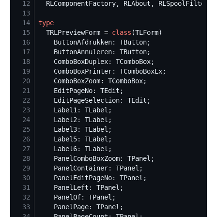
12
13
14
type
15
  TRLPreviewForm = 
class
16
17
18
19
20
21
22
23
24
25
26
27
28
29
30
31
32
33
34