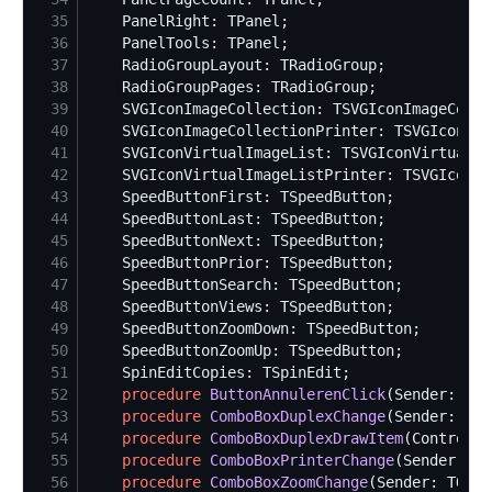
35
36
37
38
39
40
41
42
43
44
45
46
47
48
49
50
51
52
procedure
ButtonAnnulerenClick
53
procedure
ComboBoxDuplexChange
54
procedure
ComboBoxDuplexDrawItem
(Control: 
55
procedure
ComboBoxPrinterChange
56
procedure
ComboBoxZoomChange