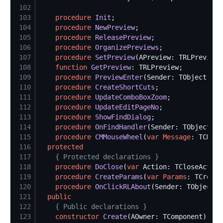
102
103
procedure
Init
104
procedure
NewPreview
105
procedure
ReleasePreview
106
procedure
OrganizePreviews
107
procedure
SetPreview
108
function
GetPreview
109
procedure
PreviewEnter
110
procedure
CreateShortCuts
111
procedure
UpdateComboBoxZoom
112
procedure
UpdateEditPageNo
113
procedure
ShowFindDialog
114
procedure
OnFindHandler
(Sender: TObject; 
c
115
procedure
CMMouseWheel
(
var
Message
: TCMMou
116
protected
117
{
 Protected declarations 
}
118
procedure
DoClose
(
var
 Action: TCloseAction
119
procedure
CreateParams
(
var
Params
: TCreate
120
procedure
OnClickRLAbout
121
public
122
{
 Public declarations 
}
123
constructor
Create
(AOwner: TComponent); 
re