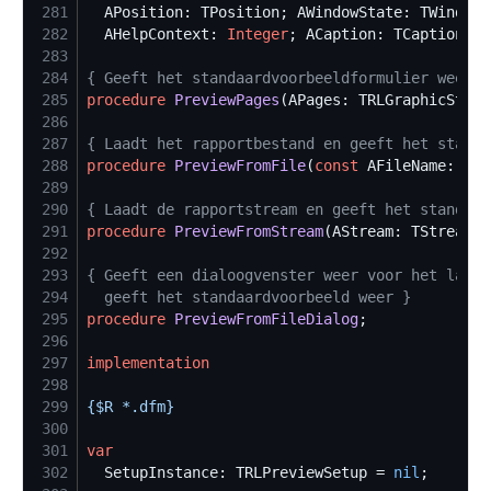
281
  APosition: TPosition; AWindowState: TWindowS
282
  AHelpContext: 
Integer
283
284
{
 Geeft het standaardvoorbeeldformulier weer m
285
procedure
PreviewPages
286
287
{
 Laadt het rapportbestand en geeft het standa
288
procedure
PreviewFromFile
(
const
 AFileName: 
str
289
290
{
 Laadt de rapportstream en geeft het standaar
291
procedure
PreviewFromStream
292
293
{
294
  geeft het standaardvoorbeeld weer 
}
295
procedure
PreviewFromFileDialog
296
297
implementation
298
299
{$
R *.dfm
}
300
301
var
302
  SetupInstance: TRLPreviewSetup = 
nil