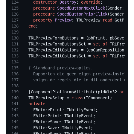
124
destructor
Destroy
; 
override
125
procedure
SpeedButtonNextClick
126
procedure
SpeedButtonPriorClick
127
property
Preview
: TRLPreview 
read
128
end
129
130
131
  TRLPreviewFormButtonsSet = 
set
of
132
133
  TRLPreviewEditOptionsSet = 
set
of
134
135
{
136
137
    volgen de regels die in dit onderdeel word
138
139
  [ComponentPlatformsAttribute(pidWin32 
or
140
  TRLPreviewSetup = 
class
141
private
142
143
144
145
146