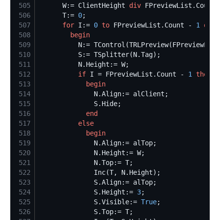
505
      W:= ClientHeight 
div
506
      T:= 
0
507
for
 I:= 
0
to
 FPreviewList.Count - 
1
do
508
begin
509
510
511
512
if
 I = FPreviewList.Count - 
1
then
513
begin
514
515
516
end
517
else
518
begin
519
520
521
522
523
524
              S.Height:= 
3
525
              S.Visible:= 
True
526