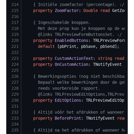
214
{
 Initiële zoomfactor (percentage). :/ 
}
215
property
ZoomFactor
: 
Double
read
 GetZoomFa
216
217
{
218
219
      @links TRLPreviewFormButtonsSet. :/ 
}
220
property
EnabledButtons
: TRLPreviewFormBut
221
default
222
223
property
CustomActionText
: 
string
read
 FCu
224
property
OnCustomAction
: TNotifyEvent 
read
225
226
{
227
228
229
      @links TRLPreviewEditOptions,TRLPreviewE
230
property
EditOptions
: TRLPreviewEditOption
231
232
{
 Altijd vóór het afdrukken of wanneer de 
233
property
BeforePrint
: TNotifyEvent 
read
 FB
234
235
{
 Altijd na het afdrukken of wanneer het a