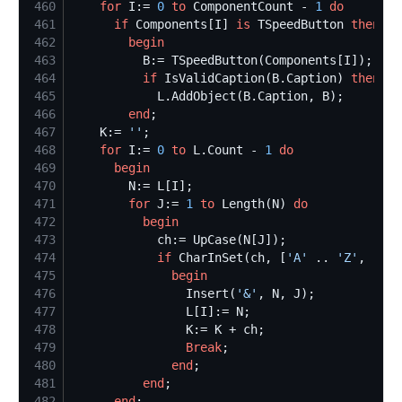
460
for
 I:= 
0
to
 ComponentCount - 
1
do
461
if
 Components[I] 
is
 TSpeedButton 
then
462
begin
463
464
if
 IsValidCaption(B.Caption) 
then
465
466
end
467
    K:= 
'
'
468
for
 I:= 
0
to
 L.Count - 
1
do
469
begin
470
471
for
 J:= 
1
to
 Length(N) 
do
472
begin
473
474
if
 CharInSet(ch, [
'
A
'
 .. 
'
Z
'
, 
'
0
'
 
475
begin
476
                Insert(
'
&
'
477
478
479
Break
480
end
481
end
482
end