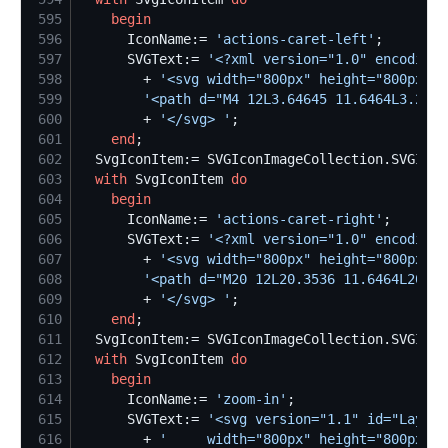
595
begin
596
      IconName:= 
'
actions-caret-left
'
597
      SVGText:= 
'
<?xml version="1.0" encoding=
598
        + 
'
<svg width="800px" height="800px" v
599
'
<path d="M4 12L3.64645 11.6464L3.2928
600
        + 
'
</svg> 
'
601
end
602
  SvgIconItem:= SVGIconImageCollection.SVGIcon
603
with
 SvgIconItem 
do
604
begin
605
      IconName:= 
'
actions-caret-right
'
606
      SVGText:= 
'
<?xml version="1.0" encoding=
607
        + 
'
<svg width="800px" height="800px" v
608
'
<path d="M20 12L20.3536 11.6464L20.70
609
        + 
'
</svg> 
'
610
end
611
  SvgIconItem:= SVGIconImageCollection.SVGIcon
612
with
 SvgIconItem 
do
613
begin
614
      IconName:= 
'
zoom-in
'
615
      SVGText:= 
'
<svg version="1.1" id="Layer_
616
        + 
'
	 width="800px" height="800px" 