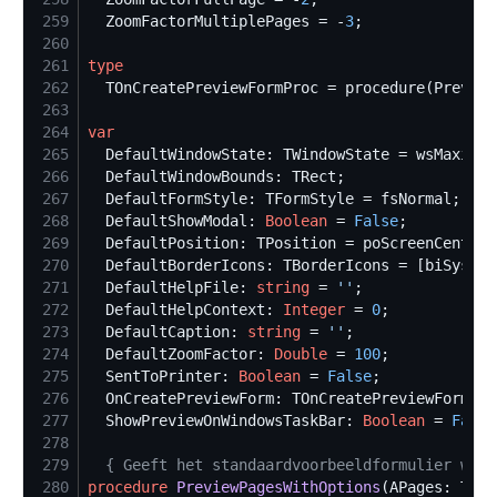
259
  ZoomFactorMultiplePages = -
3
260
261
type
262
263
264
var
265
266
267
268
  DefaultShowModal: 
Boolean
 = 
False
269
270
271
  DefaultHelpFile: 
string
 = 
'
'
272
  DefaultHelpContext: 
Integer
 = 
0
273
  DefaultCaption: 
string
 = 
'
'
274
  DefaultZoomFactor: 
Double
 = 
100
275
  SentToPrinter: 
Boolean
 = 
False
276
  OnCreatePreviewForm: TOnCreatePreviewFormPro
277
  ShowPreviewOnWindowsTaskBar: 
Boolean
 = 
False
278
279
{
 Geeft het standaardvoorbeeldformulier weer
280
procedure
PreviewPagesWithOptions
(APages: TRLG