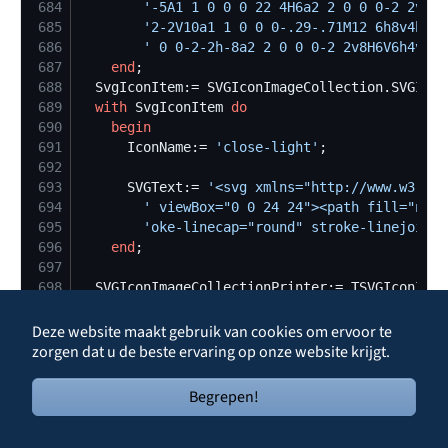
684
'
-5A1 1 0 0 0 22 4H6a2 2 0 0 0-2 2v20a
685
'
2-2V10a1 1 0 0 0-.29-.71M12 6h8v4h-8Z
686
'
 0 0-2-2h-8a2 2 0 0 0-2 2v8H6V6h4v4a2
687
end
688
  SvgIconItem:= SVGIconImageCollection.SVGIcon
689
with
 SvgIconItem 
do
690
begin
691
      IconName:= 
'
close-light
'
692
693
      SVGText:= 
'
<svg xmlns="http://www.w3.org
694
'
 viewBox="0 0 24 24"><path fill="none
695
'
oke-linecap="round" stroke-linejoin="
696
end
697
698
  SVGIconImageCollectionPrinter:= TSVGIconImag
699
//
 Add SVG icons to the collection
700
  SvgIconItem:= SVGIconImageCollectionPrinter.
Deze website maakt gebruik van cookies om ervoor te
701
with
 SvgIconItem 
do
zorgen dat u de beste ervaring op onze website krijgt.
702
begin
703
      IconName:= 
'
printer-storing
'
Begrepen!
704
      SVGText:= 
'
<svg viewBox="0 0 1024 1024" 
705
'
ttp://www.w3.org/2000/svg" fill="#000
706
'
er" stroke-width="0"></g><g id="SVGRe