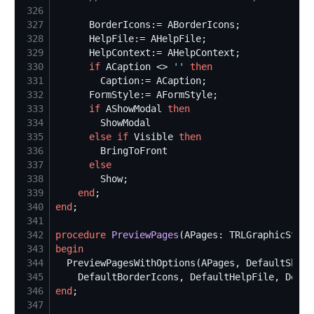
326
327
328
329
330
if
 ACaption <> 
'
'
then
331
332
333
if
 AShowModal 
then
334
335
else
if
 Visible 
then
336
337
else
338
339
end
340
end
341
342
procedure
PreviewPages
343
begin
344
345
346
end
347