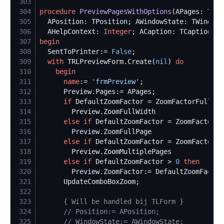
303
304
procedure
PreviewPagesWithOptions
(APages: TRLG
305
  APosition: TPosition; AWindowState: TWindowS
306
  AHelpContext: 
Integer
307
begin
308
  SentToPrinter:= 
False
309
with
 TRLPreviewForm.Create(
nil
) 
do
310
begin
311
name
:= 
'
frmPreview
'
312
313
if
 DefaultZoomFactor = ZoomFactorFullWid
314
315
else
if
 DefaultZoomFactor = ZoomFactorFu
316
317
else
if
 DefaultZoomFactor = ZoomFactorMu
318
319
else
if
 DefaultZoomFactor > 
0
then
320
321
322
323
{
 Will be handled bij TLForm 
}
324
//
 Position:= APosition;
325
//
 WindowState:= AWindowState;