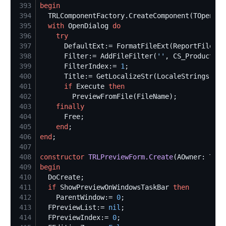
393
begin
394
  TRLComponentFactory.CreateComponent(TOpenDia
395
with
 OpenDialog 
do
396
try
397
398
      Filter:= AddFileFilter(
'
'
399
      FilterIndex:= 
1
400
401
if
 Execute 
then
402
403
finally
404
405
end
406
end
407
408
constructor
TRLPreviewForm.Create
409
begin
410
411
if
 ShowPreviewOnWindowsTaskBar 
then
412
    ParentWindow:= 
0
413
  FPreviewList:= 
nil
414
  FPreviewIndex:= 
0