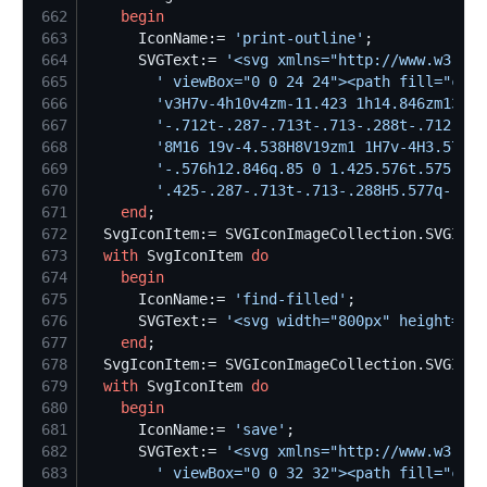
662
begin
663
      IconName:= 
'
print-outline
'
664
      SVGText:= 
'
<svg xmlns="http://www.w3.org
665
'
 viewBox="0 0 24 24"><path fill="curr
666
'
v3H7v-4h10v4zm-11.423 1h14.846zm13.03
667
'
-.712t-.287-.713t-.713-.288t-.712.288
668
'
8M16 19v-4.538H8V19zm1 1H7v-4H3.577v-
669
'
-.576h12.846q.85 0 1.425.576t.575 1.4
670
'
.425-.287-.713t-.713-.288H5.577q-.425
671
end
672
  SvgIconItem:= SVGIconImageCollection.SVGIcon
673
with
 SvgIconItem 
do
674
begin
675
      IconName:= 
'
find-filled
'
676
      SVGText:= 
'
<svg width="800px" height="80
677
end
678
  SvgIconItem:= SVGIconImageCollection.SVGIcon
679
with
 SvgIconItem 
do
680
begin
681
      IconName:= 
'
save
'
682
      SVGText:= 
'
<svg xmlns="http://www.w3.org
683
'
 viewBox="0 0 32 32"><path fill="curr