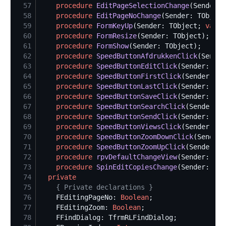
57
procedure
EditPageSelectionChange
58
procedure
EditPageNoChange
59
procedure
FormKeyUp
(Sender: TObject; 
var
 K
60
procedure
FormResize
61
procedure
FormShow
62
procedure
SpeedButtonAfdrukkenClick
63
procedure
SpeedButtonEditClick
64
procedure
SpeedButtonFirstClick
65
procedure
SpeedButtonLastClick
66
procedure
SpeedButtonSaveClick
67
procedure
SpeedButtonSearchClick
68
procedure
SpeedButtonSendClick
69
procedure
SpeedButtonViewsClick
70
procedure
SpeedButtonZoomDownClick
71
procedure
SpeedButtonZoomUpClick
72
procedure
rpvDefaultChangeView
73
procedure
SpinEditCopiesChange
74
private
75
{
 Private declarations 
}
76
    FEditingPageNo: 
Boolean
77
    FEditingZoom: 
Boolean
78