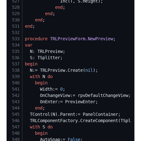
527
528
end
529
end
530
end
531
end
532
533
procedure
TRLPreviewForm.NewPreview
534
var
535
536
537
begin
538
  N:= TRLPreview.Create(
nil
539
with
 N 
do
540
begin
541
      Width:= 
0
542
543
544
end
545
546
  TRLComponentFactory.CreateComponent(TSplitte
547
with
 S 
do
548
begin
549
      AutoSnap:= 
False