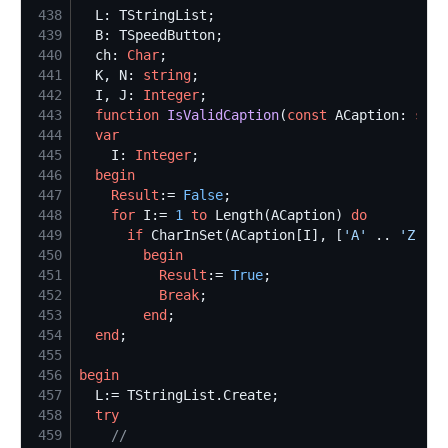
438
439
440
  ch: 
Char
441
  K, N: 
string
442
  I, J: 
Integer
443
function
IsValidCaption
(
const
 ACaption: 
stri
444
var
445
    I: 
Integer
446
begin
447
Result
:= 
False
448
for
 I:= 
1
to
 Length(ACaption) 
do
449
if
 CharInSet(ACaption[I], [
'
A
'
 .. 
'
Z
'
, 
'
450
begin
451
Result
:= 
True
452
Break
453
end
454
end
455
456
begin
457
458
try
459
//