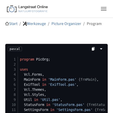
Skip to main navigation
Zum Hauptinhalt springen
Skip to page footer
Sie sind hier:
Start
Werkzeuge
Picture Organizer
Program
pascal
 1
program
 2
 3
uses
 4
 5
  MainForm 
in
'
MainForm.pas
'
{
frmMain
}
 6
  ExifTool 
in
'
ExifTool.pas
'
 7
 8
 9
  Util 
in
'
Util.pas
'
10
  StatusForm 
in
'
StatusForm.pas
'
{
frmStatus
}
11
  SettingsForm 
in
'
SettingsForm.pas
'
{
frmSetti