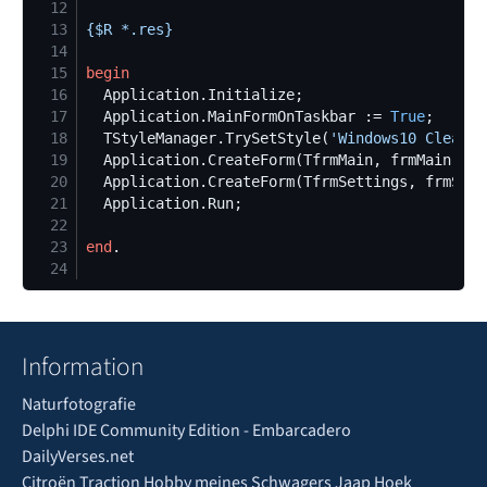
12
13
{$
R *.res
}
14
15
begin
16
17
  Application.MainFormOnTaskbar := 
True
18
  TStyleManager.TrySetStyle(
'
Windows10 Clear D
19
20
21
22
23
end
24
Information
Naturfotografie
Delphi IDE Community Edition - Embarcadero
DailyVerses.net
Citroën Traction Hobby meines Schwagers Jaap Hoek